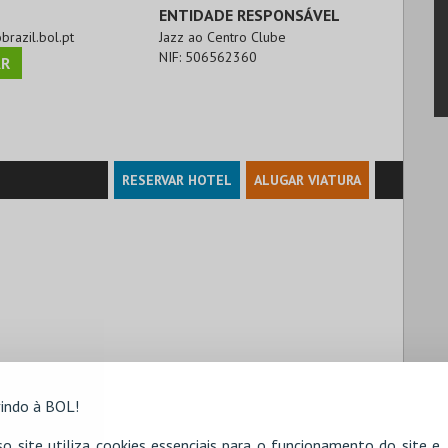
ENTIDADE RESPONSÁVEL
obrazil.bol.pt
Jazz ao Centro Clube
NIF:
506562360
R
RESERVAR HOTEL
ALUGAR VIATURA
indo à BOL!
o site utiliza cookies essenciais para o funcionamento do site e