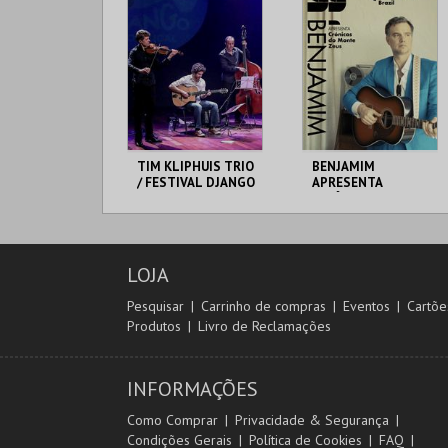
TIM KLIPHUIS TRIO
BENJAMIM
/ FESTIVAL DJANGO
APRESENTA
PORTUGAL
"CRÓNICAS DO
MONTE ZEUS"
SALÃO BRAZIL JACC
SALÃO BRAZIL JACC
LOJA
MAIS INFO
MAIS INFO
Pesquisar
Carrinho de compras
Eventos
Cartõe
Produtos
Livro de Reclamações
COMPRAR
COMPRAR
INFORMAÇÕES
Como Comprar
Privacidade & Segurança
Condições Gerais
Política de Cookies
FAQ