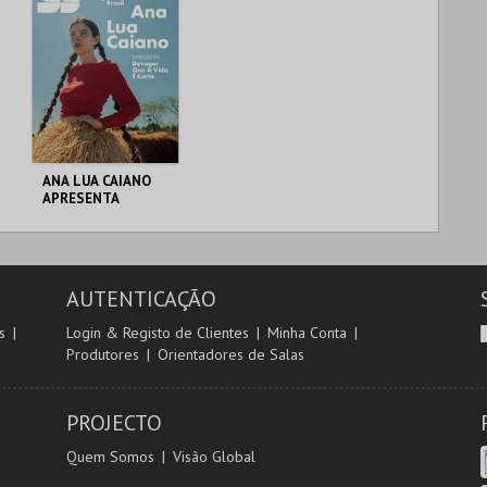
ANA LUA CAIANO
APRESENTA
DEVAGAR QUE A
VIDA É CURTA
SALÃO BRAZIL JACC
AUTENTICAÇÃO
MAIS INFO
s
Login & Registo de Clientes
Minha Conta
Produtores
Orientadores de Salas
COMPRAR
PROJECTO
Quem Somos
Visão Global