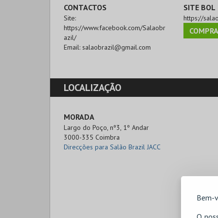
CONTACTOS
SITE BOL
Site:
https://sala
https://www.facebook.com/Salaobr
COMPRA
azil/
Email:
salaobrazil@gmail.com
LOCALIZAÇÃO
MORADA
Largo do Poço, nº3, 1º Andar

3000-335 Coimbra
Direcções para Salão Brazil JACC
Bem-v
O noss