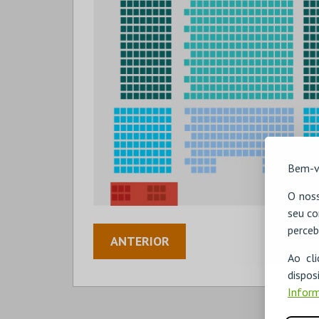
Bem-v
O noss
seu co
perceb
ANTERIOR
Ao cl
disp
Inform