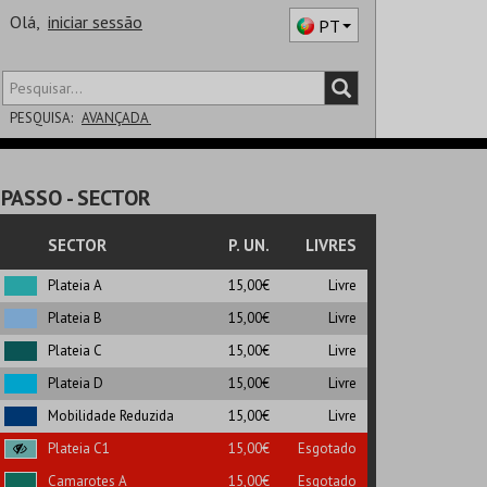
Olá,
iniciar sessão
PT
PESQUISA:
AVANÇADA
DISTRITO
PASSO
- SECTOR
SALA
SECTOR
P. UN.
LIVRES
Plateia A
15,00€
Livre
Plateia B
15,00€
Livre
Plateia C
15,00€
Livre
Plateia D
15,00€
Livre
Mobilidade Reduzida
15,00€
Livre
Plateia C1
15,00€
Esgotado
Camarotes A
15,00€
Esgotado