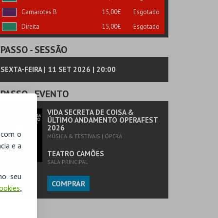
Camarotes B
15,00€
Esgotado
Direita
15,00€
Esgotado
PASSO
- SESSÃO
SEXTA-FEIRA | 11 SET 2026 | 20:00
PASSO
- EVENTO
VIDA SECRETA DE COISA &
ÚLTIMO ANDAMENTO OPERAFEST
2026
, com o
MÚSICA & FESTIVAIS | ÓPERA
cia e a
TEATRO CAMÕES
SALA PRINCIPAL
no seu
COMPRAR
Cookies
,