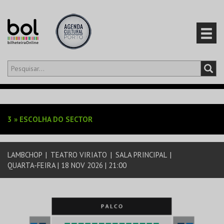
Olá,
iniciar sessão
PT
0
CARRINHO
3
»
ESCOLHA DO SECTOR
EVENTOS
LAMBCHOP
|
TEATRO VIRIATO
|
SALA PRINCIPAL
|
CARTÕES
QUARTA-FEIRA | 18 NOV 2026 | 21:00
PRODUTOS