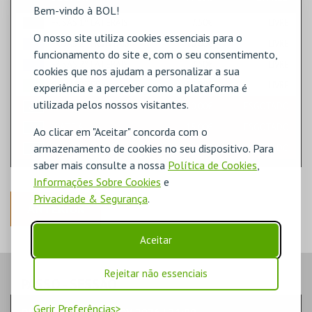
Bem-vindo à BOL!
FRISAS 1º LATERAIS
7,50€
LIVRE
O nosso site utiliza cookies essenciais para o
FRISAS 2º FRONTAIS
10,00€
LIVRE
funcionamento do site e, com o seu consentimento,
FRISAS 2º LATERAIS
7,50€
LIVRE
cookies que nos ajudam a personalizar a sua
CAMAROTES
15,00€
LIVRE
experiência e a perceber como a plataforma é
utilizada pelos nossos visitantes.
PLATEIA
0,00€
ESGOTADO
PLATEIA
15,00€
ESGOTADO
Ao clicar em "Aceitar" concorda com o
armazenamento de cookies no seu dispositivo. Para
FRISAS 1º FRONTAIS
10,00€
ESGOTADO
saber mais consulte a nossa
Política de Cookies
,
Informações Sobre Cookies
e
Privacidade & Segurança
.
ANTERIOR
Aceitar
Rejeitar não essenciais
PASSO
- SESSÃO
Gerir Preferências