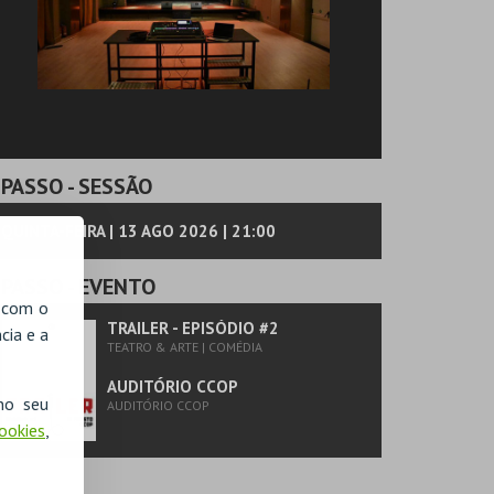
PASSO
- SESSÃO
QUINTA-FEIRA | 13 AGO 2026 | 21:00
PASSO
- EVENTO
, com o
TRAILER - EPISÓDIO #2
cia e a
TEATRO & ARTE | COMÉDIA
AUDITÓRIO CCOP
no seu
AUDITÓRIO CCOP
Cookies
,