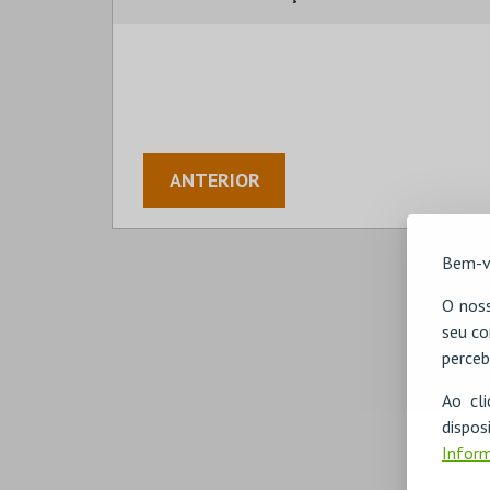
ANTERIOR
Bem-v
O noss
seu co
perceb
Ao cl
disp
Inform