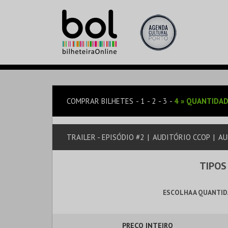
COMPRAR BILHETES
1
2
3
4
»
QUANTIDAD
TRAILER - EPISÓDIO #2
|
AUDITÓRIO CCOP
|
AU
TIPOS
ESCOLHA A QUANTID
PREÇO INTEIRO