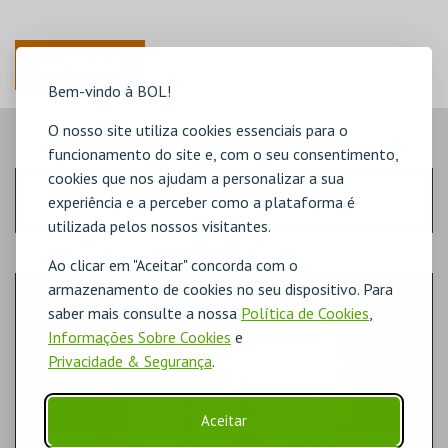
ANTERIOR
Bem-vindo à BOL!
O nosso site utiliza cookies essenciais para o
PASSO
- LUGARES
funcionamento do site e, com o seu consentimento,
cookies que nos ajudam a personalizar a sua
Escolha a quantidade de bilhetes que pretende
experiência e a perceber como a plataforma é
utilizada pelos nossos visitantes.
PASSO
- SECTOR
Ao clicar em "Aceitar" concorda com o
armazenamento de cookies no seu dispositivo. Para
ENTRADA
saber mais consulte a nossa
Política de Cookies
,
Informações Sobre Cookies
e
Privacidade & Segurança
.
Aceitar