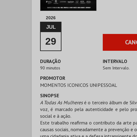
2026
JUL
29
CAN
DURAÇÃO
INTERVALO
90 minutos
Sem Intervalo.
PROMOTOR
MOMENTOS ICONICOS UNIPESSOAL
SINOPSE
A Todas As Mulheres
é o terceiro álbum de Silv
voz, é marcado pela autenticidade e pelo pr
social e à ação.
Este trabalho reafirma o contributo da arte p
causas sociais, nomeadamente a prevenção e o 
uma cidadania ativa e a defesa intransigente d