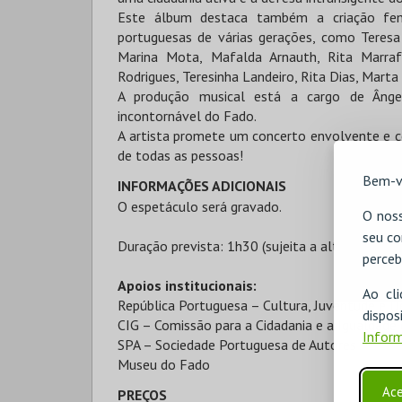
Este álbum destaca também a criação femin
portuguesas de várias gerações, como Teresa
Marina Mota, Mafalda Arnauth, Rita Marrafa
Rodrigues, Teresinha Landeiro, Rita Dias, Marta 
A produção musical está a cargo de Ângelo 
incontornável do Fado.
A artista promete um concerto envolvente e 
de todas as pessoas!
Bem-v
INFORMAÇÕES ADICIONAIS
O espetáculo será gravado.
O noss
seu co
Duração prevista: 1h30 (sujeita a alterações)
perceb
Apoios institucionais:
Ao cl
República Portuguesa – Cultura, Juventude e 
disp
CIG – Comissão para a Cidadania e a Igualdade
Inform
SPA – Sociedade Portuguesa de Autores
Museu do Fado
Ace
PREÇOS