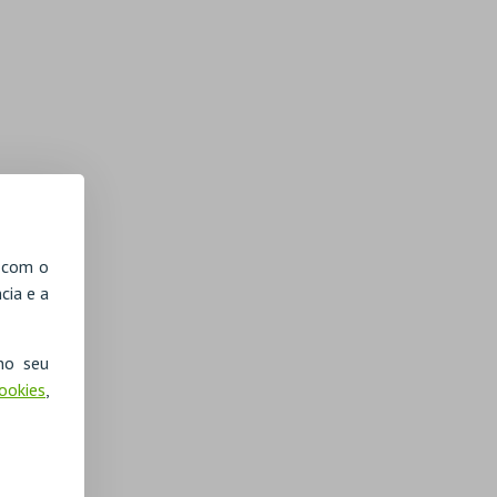
, com o
cia e a
no seu
Cookies
,