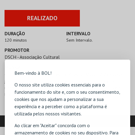
REALIZADO
DURAÇÃO
INTERVALO
120 minutos
Sem Intervalo.
PROMOTOR
DSCH - Associação Cultural
MÚSICA
Bem-vindo à BOL!
O concerto Talent Fest 6 do Festival VERÃO CLÁSSICO 2026 apresenta 
jovens músicos talentosos de várias nacionalidades, laureados 
O nosso site utiliza cookies essenciais para o
nacional e/ou internacionalmente, que interpretarão o
bras de
 Bach, 
funcionamento do site e, com o seu consentimento,
Brahms, Liszt, Bartók, Stravinsky
, 
entre outros.
cookies que nos ajudam a personalizar a sua
Toda a informação em WWW.VERAOCLASSICO.COM
experiência e a perceber como a plataforma é
utilizada pelos nossos visitantes.
LOCALIZAÇÃO
Ao clicar em "Aceitar" concorda com o
armazenamento de cookies no seu dispositivo. Para