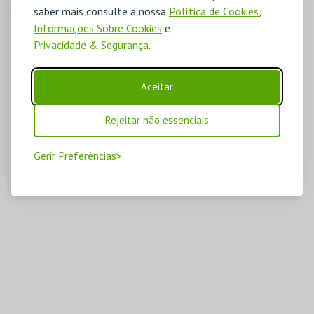
MORADA
saber mais consulte a nossa
Política de Cookies
,
Estrada das Laranjeiras 205

Informações Sobre Cookies
e
1600-139 Lisboa
Privacidade & Segurança
.
Direcções para Teatro Thalia
Aceitar
Rejeitar não essenciais
Gerir Preferências