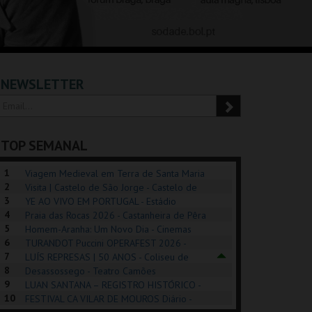
NEWSLETTER
TOP SEMANAL
1
Viagem Medieval em Terra de Santa Maria
2
2026 - Santa Maria da Feira
Visita | Castelo de São Jorge - Castelo de
3
São Jorge
YE AO VIVO EM PORTUGAL - Estádio
4
Algarve
Praia das Rocas 2026 - Castanheira de Pêra
5
Homem-Aranha: Um Novo Dia - Cinemas
6
Cinemax Penafiel
TURANDOT Puccini OPERAFEST 2026 -
POSIÇÕES |
SHREK, O MUSICAL
PÉROLA – MELHOR
7
Convento da Cartuxa
LUÍS REPRESAS | 50 ANOS - Coliseu de
HIBITIONS 2026
DE MIM
8
Lisboa
Desassossego - Teatro Camões
9
LUAN SANTANA – REGISTRO HISTÓRICO -
SEU DO ORIENTE.
TAGUSPARK
CASINO ESTORIL
TAG
10
Estádio da Luz
FESTIVAL CA VILAR DE MOUROS Diário -