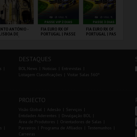
r
i
i
n
o
t
NTO ANTÓNIO -
FIA EURO RX OF
FIA EURO RX OF
10
LISBOA DE
PORTUGAL | PASSE
PORTUGAL | PASSE
VI
r
e
NTO ANTÓNIO -
VIP 2 DIAS
3 DIAS
ERCURSO
 - SANTO
CIRCUITO DE
CIRCUITO DE
SA
NTÓNIO
LOUSADA
LOUSADA
CA
DESTAQUES
MAIS INFO
MAIS INFO
MAIS INFO
s
BOL News
Noticias
Entrevistas
Listagem Classificações
Visitar Salas 360º
COMPRAR
COMPRAR
COMPRAR
PROJECTO
Visão Global
Adesão
Serviços
Entidades Aderentes
Divulgação BOL
Área de Produtores
Orientadores de Salas
s
Parceiros
Programa de Afiliados
Testemunhos
Carreiras