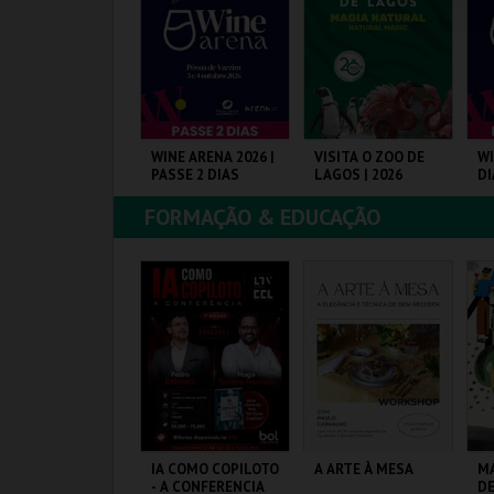
COMPRAR
COMPRAR
COMPRAR
ICHOLÉ
WINE ARENA 2026 |
VISITA O ZOO DE
WI
PASSE 2 DIAS
LAGOS | 2026
DI
FORMAÇÃO & EDUCAÇÃO
OUTIQUE DA
PÓVOA ARENA.
ZOO DE LAGOS
PÓ
ULTURA
MAIS INFO
MAIS INFO
MAIS INFO
COMPRAR
COMPRAR
COMPRAR
ONSTRUINDO
IA COMO COPILOTO
A ARTE À MESA
MA
ERSONAGENS
- A CONFERENCIA
DE