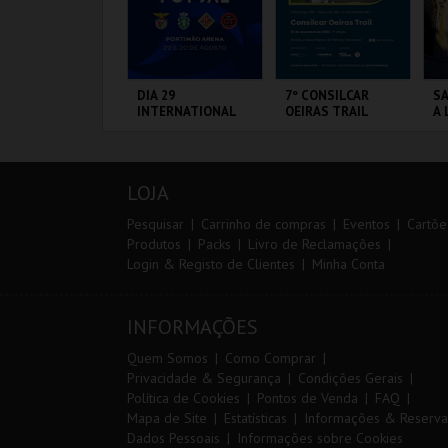
IA 29
DIA 29
7º CONSILCAR
SA
NTERNATIONAL
INTERNATIONAL
OEIRAS TRAIL
A 
ASTERS FUTSAL
MASTERS FUTSAL
SA
026 - SL BENFICA
2026 - SPORTING
P
S FC JIMBEE CAR
CP VS PALMA
ORTIMÃO ARENA
PORTIMÃO ARENA
FÁBRICA DA
ML
FUTSAL
PÓLVORA
A
LOJA
MAIS INFO
MAIS INFO
MAIS INFO
Pesquisar
Carrinho de compras
Eventos
Cartõe
Produtos
Packs
Livro de Reclamações
Login & Registo de Clientes
Minha Conta
COMPRAR
COMPRAR
INSCREVER
INFORMAÇÕES
Quem Somos
Como Comprar
Privacidade & Segurança
Condições Gerais
Política de Cookies
Pontos de Venda
FAQ
Mapa de Site
Estatísticas
Informações & Reserva
Dados Pessoais
Informações sobre Cookies