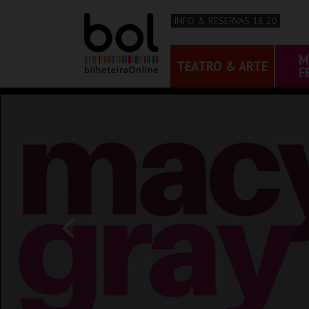
INFO & RESERVAS 18 20
M
TEATRO & ARTE
F