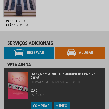
COMPRAR
COMPRAR
PASSE CICLO
CLÁSSICOS DO
BRASIL
CAPITÓLIO.
AQUISIÇÃO
SERVIÇOS ADICIONAIS
RESERVAR
ALUGAR
MAIS INFO
COMPRAR
VEJA AINDA:
DANÇA EM ADULTO SUMMER INTENSIVE
2026
FORMAÇÃO & EDUCAÇÃO | WORKSHOP
GAD
ESTÚDIO 1
COMPRAR
+ INFO