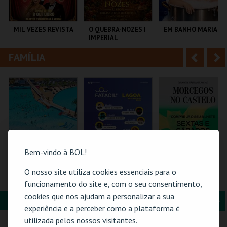
i
n
o
t
MIL VEZES REVISTA
O QUEBRA-NOZES |
EM BANHO MARIA
IMPERIAL
r
e
HERITAGE BALLET |
CLASSIC STAGE
FAMÍLIA
A
S
TEATRO POLITEAMA
COLISEU DE LISBOA
C CULTURAL
ANTÓNIO ALEIXO
n
e
t
g
MAIS INFO
MAIS INFO
MAIS INFO
e
u
COMPRAR
COMPRAR
COMPRAR
r
i
i
n
Bem-vindo à BOL!
o
t
O nosso site utiliza cookies essenciais para o
PRAIA DAS ROCAS -
PASSE GERAL |
MORCEGOS NO
ENTRADAS 2026
FATACIL"26
CASTELO
funcionamento do site e, com o seu consentimento,
r
e
cookies que nos ajudam a personalizar a sua
FORMAÇÃO & EDUCAÇÃO
A
S
PRAIA DAS ROCAS
PARQ. FEIRAS E
CASTELO DE SÃO
experiência e a perceber como a plataforma é
EXPOSIÇÕES
JORGE
n
e
utilizada pelos nossos visitantes.