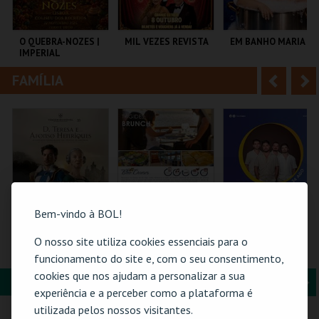
i
n
o
t
O QUEBRA-NOZES |
MIL VEZES REVISTA
EM BANHO MARIA
IMPERIAL
r
e
HERITAGE BALLET |
CLASSIC STAGE
FAMÍLIA
A
S
COLISEU DE LISBOA
TEATRO POLITEAMA
C CULTURAL
ANTÓNIO ALEIXO
n
e
t
g
MAIS INFO
MAIS INFO
MAIS INFO
e
u
COMPRAR
COMPRAR
COMPRAR
r
i
i
n
Bem-vindo à BOL!
o
t
O nosso site utiliza cookies essenciais para o
BILHETE DIÁRIO |
BLUE CRUISES -
24-AGOSTO |
VIAGEM MEDIEVAL
TÁGIDES BRUNCH |
FATACIL"26
funcionamento do site e, com o seu consentimento,
r
e
EM TERRA DE
PASSEIO DE BARCO
cookies que nos ajudam a personalizar a sua
SANTA MARIA 2026
2026
FORMAÇÃO & EDUCAÇÃO
A
S
SANTA MARIA DA
BLUE CRUISES
PARQ. FEIRAS E
experiência e a perceber como a plataforma é
FEIRA
EXPOSIÇÕES
n
e
utilizada pelos nossos visitantes.