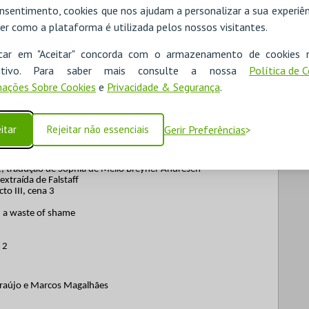
ike it - Acto II, cena 7
nsentimento, cookies que nos ajudam a personalizar a sua experiên
well”
er como a plataforma é utilizada pelos nossos visitantes.
, tradução de D. Luís I
m Sol menor - Pavan
icar em "Aceitar" concorda com o armazenamento de cookies 
ositivo. Para saber mais consulte a nossa
Política de 
dow
y music, music play’st
ações Sobre Cookies
e
Privacidade & Segurança
.
of Love”
 2, tradução de Sophia de Mello Breyner Andresen
itar
Rejeitar não essenciais
Gerir Preferências
 2, tradução de Sophia de Mello Breyner Andresen
extraída de Falstaff
to III, cena 3
n a waste of shame
 2
Araújo e Marcos Magalhães