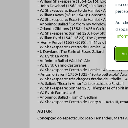
- William Shakespeare (1564-1616): Excerto de As you l
seu co
- John Dowland (1563-1626): “In Darkness let me d
perceb
- W. Shakespeare: Excerto de Hamlet - Acto III, cena 1
- William Lawes (1602-1645): Consort sett a seis, e
- W. Shakespeare: Excerto de Hamlet - Acto II, cena 2
Ao cl
- Anónimo: Ballad “Go from my Window”
disp
- Orlando Gibbons (1583 - 1625): Go from my Win
- W. Shakespeare: Sonnet 128, How oft when thou, m
Inform
- William Byrd (1543-1623): The Queens Alman
- Henry Purcell (1659-1695): “If Music be the Food 
- W. Shakespeare: Excerto de Hamlet - Acto III, cena
- J. Dowland: The Earle of Essex Galiard
Ace
- W. Byrd: La Volta
- Anónimo: Ballad Watkin’s Ale
- W. Byrd: Callino Casturame
- W. Shakespeare: Excerto de Hamlet - Acto III, cena
- Antonio Salieri (1750-1825) “Sorte pettegola” Ária 
- W. Shakespeare: três citações tiradas de Othello - Ac
- A. Salieri: “Reca in Amor” ária extraída de Falstaff
- W. Shakespeare: Sonnet 129, Th’expense of spirit i
- W. Byrd: Fantasia a 5
- Anónimo: Ballad - Tom O’ Bedlam
- W. Shakespeare: Excerto de Henry VI - Acto III, cena
AUTOR
Concepção do espectáculo: João Fernandes, Marta 