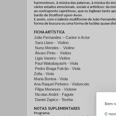
harmoniosos, à música das palavras, à música do en
vários estados emocionais, sociais e artísticos: da m
ao contraponto caprichoso, que os ingleses tanto apr
bardo de Stratford-upon-Avon.
E assim, com o talento multiforme de João Fernande
forma de loucura ou uma forma de lucidez quase div
FICHA ARTÍSTICA
João Fernandes – Cantor e Actor
Sara Llano -  Violino
Nuno Mendes -  Violino 
Álvaro Pinto -  Violino
Ligia Vareiro - Violino
Paul Wakabayashi - Viola 
Pedro Braga Falcão - Viola
Zofia - Viola
Maria Bonina - Viola 
Ana Raquel Pinheiro - Violoncelo 
Filipa Meneses - Violone 
Nicolas André - Fagote
Daniel Zapico - Teorba 
Bem-v
NOTAS SUPLEMENTARES
O noss
Programa: