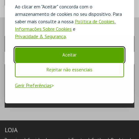
Ao clicar em "Aceitar" concorda com o
armazenamento de cookies no seu dispositivo. Para
saber mais consulte a nossa
Política de Cookies
,
Informações Sobre Cookies
e
PASSO
- SESSÃO
Privacidade & Segurança
.
QUINTA-FEIRA | 06 AGO 2026 | 13:30
Aceitar
PASSO
- EVENTO
Rejeitar não essenciais
SONICBLAST FEST 2026 - DIA 6 - DIÁRIO
MÚSICA & FESTIVAIS | FESTIVAL
Gerir Preferências
PRAIA DUNA DO CALDEIRÃO
ENTRADA
LOJA