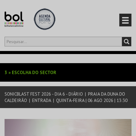
Olá,
iniciar sessão
PT
0
CARRINHO
3
»
ESCOLHA DO SECTOR
EVENTOS
SONICBLAST FEST 2026 - DIA 6 - DIÁRIO
|
PRAIA DA DUNA DO
CARTÕES
CALDEIRÃO
|
ENTRADA
|
QUINTA-FEIRA | 06 AGO 2026 | 13:30
PRODUTOS