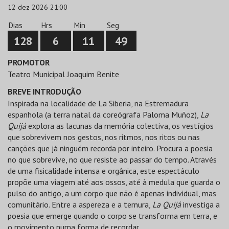
12 dez 2026 21:00
Dias
Hrs
Min
Seg
128
6
11
49
PROMOTOR
Teatro Municipal Joaquim Benite
BREVE INTRODUÇÃO
Inspirada na localidade de La Siberia, na Estremadura
espanhola (a terra natal da coreógrafa Paloma Muñoz),
La
Quijá
explora as lacunas da memória colectiva, os vestígios
que sobrevivem nos gestos, nos ritmos, nos ritos ou nas
canções que já ninguém recorda por inteiro. Procura a poesia
no que sobrevive, no que resiste ao passar do tempo. Através
de uma fisicalidade intensa e orgânica, este espectáculo
propõe uma viagem até aos ossos, até à medula que guarda o
pulso do antigo, a um corpo que não é apenas individual, mas
comunitário. Entre a aspereza e a ternura,
La Quijá
investiga a
poesia que emerge quando o corpo se transforma em terra, e
o movimento numa forma de recordar.