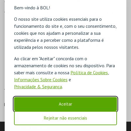
ALEJANDRO FUSTER GUILLÉN, JACOB GÓMEZ RUIZ, LARA
MISÓ PEINADO, PAULA PARRA, MARTA SANTACATALINA,
Bem-vindo à BOL!
WILCHAAN ROY CANTÙ, AMANDA RUBIO, BLANCA TOLSÁ
O nosso site utiliza cookies essenciais para o
Desenho de som e composição musical
ALEJANDRO
funcionamento do site e, com o seu consentimento,
GONZÁLEZ DA ROCHA
com a colaboração de
RAMON
BALAGUÉ
cookies que nos ajudam a personalizar a sua
Desenho de som directo e técnico de som
RODRIGO RAMMSY
experiência e a perceber como a plataforma é
Desenho do espaço cénico e iluminação
CUBE. BZ
utilizada pelos nossos visitantes.
Técnico de luzes e do espaço
ADRIÀ PINAR
Ao clicar em "Aceitar" concorda com o
Espectáculo integrado na Mostra de Espanha 2026
armazenamento de cookies no seu dispositivo. Para
saber mais consulte a nossa
Política de Cookies
,
INFORMAÇÕES ADICIONAIS
Informações Sobre Cookies
e
Este espectáculo será apresentado no Teatro Municipal
Privacidade & Segurança
.
Joaquim Benite, na Avenida Professor Egas Moniz, em Almada
PREÇOS
Aceitar
Plateia - 13€
Rejeitar não essenciais
LOCALIZAÇÃO