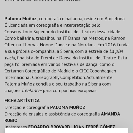
Paloma Muñoz,
coreógrafa e bailarina, reside em Barcelona.
É licenciada em coreografia e interpretação pelo
Conservatório Superior do Institut del Teatre dessa cidade.
Como bailarina, trabalhou na IT Dansa, na Metros, na Ramon
Oller, na Thomas Noone Dance e na Norrdans. Em 2016 funda
a sua própria c
~
ompanhia, a Siberia, com a estreia de
La piel
vacía
, finalista do Premi de Dansa do Institut del Teatre. Esta
peça foi premiada em vários festivais de dança, como o
Certamen Coreográfico de Madrid e o CICC Copenhaguen
Internacional Choreography Competition. Actualmente,
Paloma Muñoz concilia o seu trabalho na Siberia com
criações
freelancer
para companhias europeias.
FICHA ARTÍSTICA
Direcção e coreografia
PALOMA MUÑOZ
Direcção de ensaios e assistência de coreografia
AMANDA
RUBIO
Intérpretes
EDOARDO BROVARDI, JOAN FERRÉ GÓMEZ,