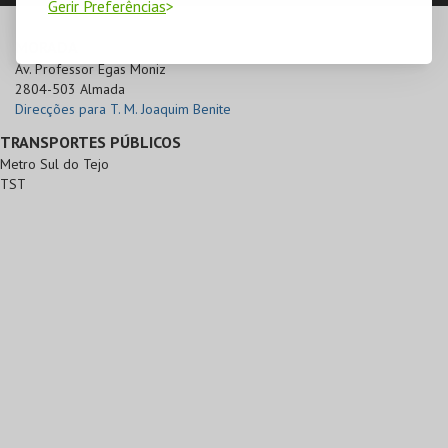
Gerir Preferências
MORADA
Av. Professor Egas Moniz

2804-503 Almada
Direcções para T. M. Joaquim Benite
TRANSPORTES PÚBLICOS
Metro Sul do Tejo
TST