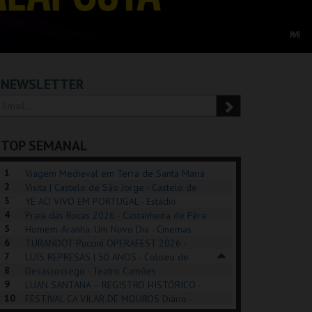
NEWSLETTER
TOP SEMANAL
1
Viagem Medieval em Terra de Santa Maria
2
2026 - Santa Maria da Feira
Visita | Castelo de São Jorge - Castelo de
3
São Jorge
YE AO VIVO EM PORTUGAL - Estádio
4
Algarve
Praia das Rocas 2026 - Castanheira de Pêra
5
Homem-Aranha: Um Novo Dia - Cinemas
6
Cinemax Penafiel
TURANDOT Puccini OPERAFEST 2026 -
POSIÇÕES |
SHREK, O MUSICAL
PIZZA MAN OEIRAS
PÉR
7
Convento da Cartuxa
LUÍS REPRESAS | 50 ANOS - Coliseu de
HIBITIONS 2026
DE 
8
Lisboa
Desassossego - Teatro Camões
9
LUAN SANTANA – REGISTRO HISTÓRICO -
SEU DO ORIENTE.
TAGUSPARK
TAGUSPARK
CAS
10
Estádio da Luz
FESTIVAL CA VILAR DE MOUROS Diário -