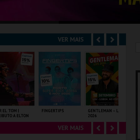
VER MAIS
A
S
n
e
t
g
e
u
r
i
i
n
o
t
R EL TOM |
FINGERTIPS
GENTLEMAN – LIVE
EX
IBUTO A ELTON
2026
EX
r
e
OHN
VER MAIS
A
S
LISEU DE LISBOA
SUPER BOCK ARENA
LAV
MU
n
e