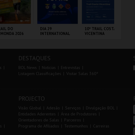
r
i
i
n
o
t
AIL DO
DIA 29
10º TRAIL COSTA
FI
LMONDA 2026
INTERNATIONAL
VICENTINA
PO
r
e
MASTERS FUTSAL
3 
2026 - SPORTING
CP VS PALMA
RRA DE AIRE
PORTIMÃO ARENA
SANTIAGO DO
CI
FUTSAL
CACÉM E SINES
LO
DESTAQUES
MAIS INFO
MAIS INFO
MAIS INFO
s
BOL News
Noticias
Entrevistas
Listagem Classificações
Visitar Salas 360º
INSCREVER
COMPRAR
INSCREVER
PROJECTO
Visão Global
Adesão
Serviços
Divulgação BOL
Entidades Aderentes
Área de Produtores
Orientadores de Salas
Parceiros
s
Programa de Afiliados
Testemunhos
Carreiras