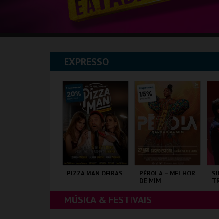
EXPRESSO
HREK, O MUSICAL
PIZZA MAN OEIRAS
PÉROLA – MELHOR
SI
DE MIM
TR
J
MÚSICA & FESTIVAIS
AGUSPARK
TAGUSPARK
CASINO ESTORIL
CO