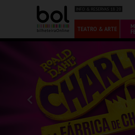
INFO & RESERVAS 18 20
M
TEATRO & ARTE
F