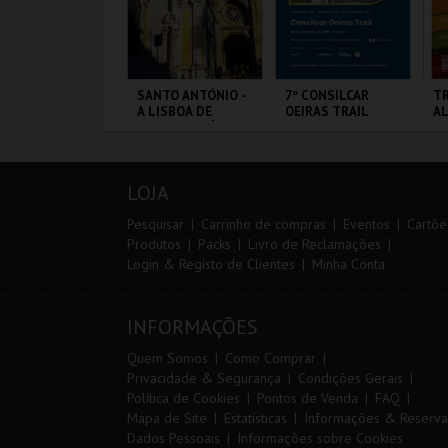
IA EURO RX OF
SANTO ANTÓNIO -
7º CONSILCAR
TR
ORTUGAL | PASSE
A LISBOA DE
OEIRAS TRAIL
A
IP 2 DIAS
SANTO ANTÓNIO -
PERCURSO
IRCUITO DE
ML - SANTO
FÁBRICA DA
SE
OUSADA
ANTÓNIO
PÓLVORA
LOJA
MAIS INFO
MAIS INFO
MAIS INFO
Pesquisar
Carrinho de compras
Eventos
Cartõe
Produtos
Packs
Livro de Reclamações
Login & Registo de Clientes
Minha Conta
COMPRAR
COMPRAR
INSCREVER
INFORMAÇÕES
Quem Somos
Como Comprar
Privacidade & Segurança
Condições Gerais
Política de Cookies
Pontos de Venda
FAQ
Mapa de Site
Estatísticas
Informações & Reserva
Dados Pessoais
Informações sobre Cookies