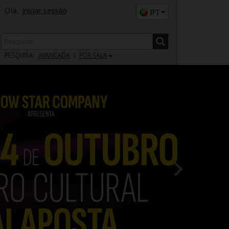
Olá,
iniciar sessão
PT
PESQUISA:
AVANÇADA
POR SALA
DISTRITO
SALA