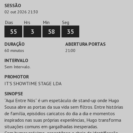
SESSÃO
02 out 2026 21:30
Dias
Hrs
Min
Seg
55
3
58
35
DURAÇÃO
ABERTURA PORTAS
60 minutos
21:00
INTERVALO
Sem Intervalo.
PROMOTOR
IT'S SHOWTIME STAGE LDA
SINOPSE
“Aqui Entre Nós” é um espetáculo de stand-up onde Hugo
Sousa abre as portas da sua vida sem filtros. Entre histórias
de família, episódios caricatos do dia a dia e momentos
inspirados nas suas próprias experiências, Hugo transforma
situações comuns em gargalhadas inesperadas.