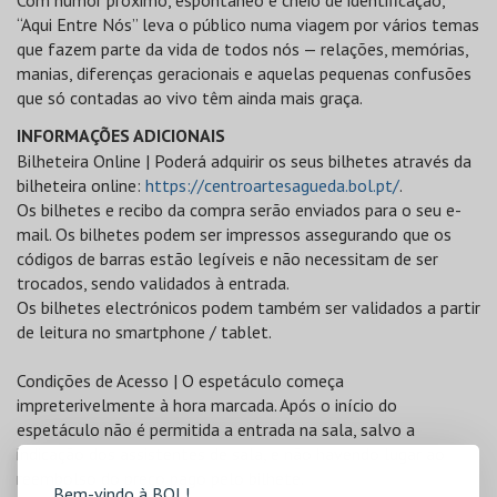
Com humor próximo, espontâneo e cheio de identificação,
“Aqui Entre Nós” leva o público numa viagem por vários temas
que fazem parte da vida de todos nós — relações, memórias,
manias, diferenças geracionais e aquelas pequenas confusões
que só contadas ao vivo têm ainda mais graça.
INFORMAÇÕES ADICIONAIS
Bilheteira Online | Poderá adquirir os seus bilhetes através da
bilheteira online:
https://centroartesagueda.bol.pt/
.
Os bilhetes e recibo da compra serão enviados para o seu e-
mail. Os bilhetes podem ser impressos assegurando que os
códigos de barras estão legíveis e não necessitam de ser
trocados, sendo validados à entrada.
Os bilhetes electrónicos podem também ser validados a partir
de leitura no smartphone / tablet.
Condições de Acesso | O espetáculo começa
impreterivelmente à hora marcada. Após o início do
espetáculo não é permitida a entrada na sala, salvo a
indicação dos assistentes de sala, e não havendo lugar ao
reembolso do preço pago pelo bilhete.
Bem-vindo à BOL!