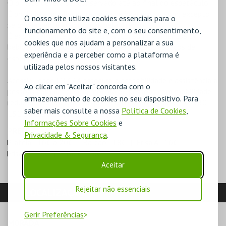
O bilhete deverá ser conservado até ao final do espetáculo.
É proibida a recolha e gravação de imagem ou som, excepto
O nosso site utiliza cookies essenciais para o
se previamente autorizadas pela direção.
funcionamento do site e, com o seu consentimento,
É expressamente proibido fumar, consumir alimentos ou
cookies que nos ajudam a personalizar a sua
bebidas no interior no Auditório e em outros espaços de
experiência e a perceber como a plataforma é
espetáculo.
utilizada pelos nossos visitantes.
Acessibilidade | O CAA assegura a acessibilidade e assistência a
Ao clicar em "Aceitar" concorda com o
pessoas com deficiência motora ou pessoas com mobilidade
armazenamento de cookies no seu dispositivo. Para
reduzida. Poderá reservar por telefone através do 234 180
saber mais consulte a nossa
Política de Cookies
,
151 ou
caa.bilheteira@cm-agueda.pt
.
Informações Sobre Cookies
e
PREÇOS
Privacidade & Segurança
.
Plateia - 16€ a 20€
Balcão - 18€
Frisa A - 16€
Frisa B - 16€
Frisa C - 16€
Aceitar
Rejeitar não essenciais
LOCALIZAÇÃO
Gerir Preferências
MORADA