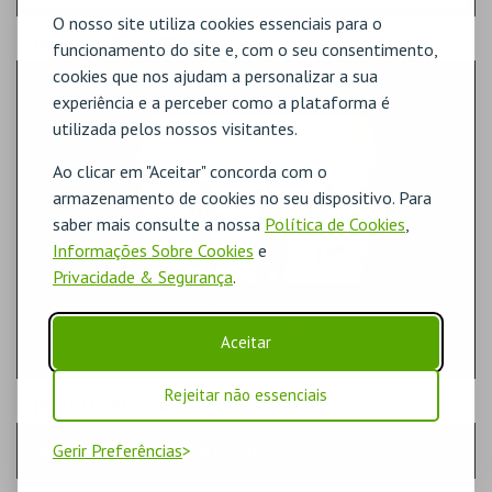
O nosso site utiliza cookies essenciais para o
PASSO
- SECTOR
funcionamento do site e, com o seu consentimento,
cookies que nos ajudam a personalizar a sua
GERAL
experiência e a perceber como a plataforma é
utilizada pelos nossos visitantes.
Ao clicar em "Aceitar" concorda com o
armazenamento de cookies no seu dispositivo. Para
saber mais consulte a nossa
Política de Cookies
,
Informações Sobre Cookies
e
Privacidade & Segurança
.
Aceitar
Rejeitar não essenciais
PASSO
- SESSÃO
Gerir Preferências
SÁBADO | 03 OUT 2026 | 21:00