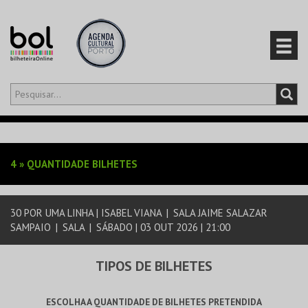
Olá,
iniciar sessão
PT
0
CARRINHO
4
»
QUANTIDADE BILHETES
EVENTOS
30 POR UMA LINHA | ISABEL VIANA
|
SALA JAIME SALAZAR
CARTÕES
SAMPAIO
|
SALA
|
SÁBADO | 03 OUT 2026 | 21:00
PRODUTOS
TIPOS DE BILHETES
ESCOLHA A QUANTIDADE DE BILHETES PRETENDIDA