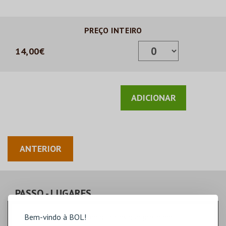
PREÇO INTEIRO
14,00€
ANTERIOR
PASSO
- LUGARES
Bem-vindo à BOL!
Escolha a quantidade de bilhetes que pretende