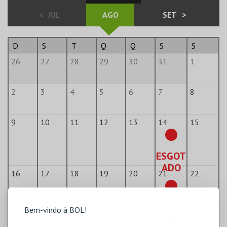
<
JUL
AGO
SET
>
D
S
T
Q
Q
S
S
26
27
28
29
30
31
1
2
3
4
5
6
7
8
9
10
11
12
13
14
15
ESGOT
ADO
16
17
18
19
20
21
22
ESGOT
Bem-vindo à BOL!
ADO
23
24
25
26
27
28
29