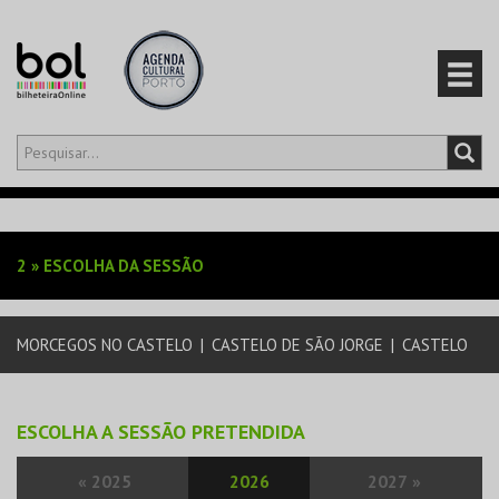
Olá,
iniciar sessão
PT
0
CARRINHO
2
»
ESCOLHA DA SESSÃO
EVENTOS
MORCEGOS NO CASTELO
|
CASTELO DE SÃO JORGE
|
CASTELO
CARTÕES
PRODUTOS
ESCOLHA A SESSÃO PRETENDIDA
«
2025
2026
2027
»