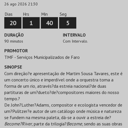
26 ago 2026 21:30
Dias
Hrs
Min
Seg
20
1
40
5
DURAÇÃO
INTERVALO
90 minutos
Com Intervalo.
PROMOTOR
TMF - Serviços Municipalizados de Faro
SINOPSE
Com direção?e apresentação de Martim Sousa Tavares, este é
um concerto único e imperdível onde a orquestra toma a
forma de um rio, através?da estreia nacional?de duas
partituras de um?dueto?de?compositores maiores do nosso
tempo.?
De John?Luther?Adams, compositor e ecologista vencedor de
um?Pulitzer?e autor de um catálogo onde música e natureza
se fundem na mesma paleta, dá-se a ouvir a estreia de?
Become?River
, parte da trilogia?
Become
, sendo as suas obras