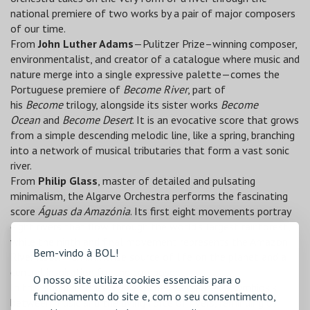
national premiere of two works by a pair of major composers
of our time.
From
John Luther Adams
—Pulitzer Prize–winning composer,
environmentalist, and creator of a catalogue where music and
nature merge into a single expressive palette—comes the
Portuguese premiere of
Become River
, part of
his
Become
trilogy, alongside its sister works
Become
Ocean
and
Become Desert
. It is an evocative score that grows
from a simple descending melodic line, like a spring, branching
into a network of musical tributaries that form a vast sonic
river.
From
Philip Glass
, master of detailed and pulsating
minimalism, the Algarve Orchestra performs the fascinating
score
Águas da Amazónia
. Its first eight movements portray
eight rivers that flow through the world’s largest rainforest,
while the ninth and final movement represents the Amazon
Bem-vindo à BOL!
River itself—an immense source of life on the planet and a
central inspiration for the composer.
O nosso site utiliza cookies essenciais para o
In this singular concert, the orchestra creates a symbiosis
funcionamento do site e, com o seu consentimento,
between music and the living force of rivers, reminding us