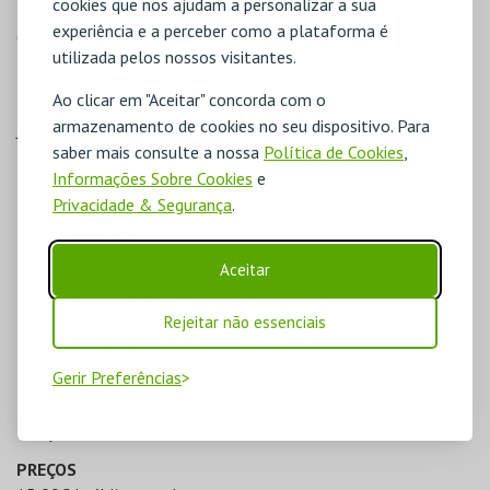
cookies que nos ajudam a personalizar a sua
that what is as beautiful and precious as nature must be
experiência e a perceber como a plataforma é
cherished and protected.
utilizada pelos nossos visitantes.
Ao clicar em "Aceitar" concorda com o
Repertório?
armazenamento de cookies no seu dispositivo. Para
John Luther Adams,?
Become River
?
saber mais consulte a nossa
Política de Cookies
,
Philip?Glass,?
Águas da Amazónia
?
Informações Sobre Cookies
e
Tiquié River
Privacidade & Segurança
.
Japurá River
Purus River
Negro River
Aceitar
Madeira River
Tapajós River
Rejeitar não essenciais
Paru River
Xingu River
Amazon River
Gerir Preferências
Metamorphosis
Direção:? Martim Sousa Tavares?
PREÇOS