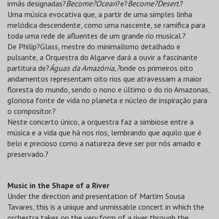
irmãs designadas?
Become?Ocean
?e?
Become?Desert.
?
Uma música evocativa que, a partir de uma simples linha
melódica descendente, como uma nascente, se ramifica para
toda uma rede de afluentes de um grande rio musical.?
De Philip?Glass, mestre do minimalismo detalhado e
pulsante, a Orquestra do Algarve dará a ouvir a fascinante
partitura de?
Águas da Amazónia,?
onde os primeiros oito
andamentos representam oito rios que atravessam a maior
floresta do mundo, sendo o nono e último o do rio Amazonas,
gloriosa fonte de vida no planeta e núcleo de inspiração para
o compositor.?
Neste concerto único, a orquestra faz a simbiose entre a
música e a vida que há nos rios, lembrando que aquilo que é
belo e precioso como a natureza deve ser por nós amado e
preservado.?
Music in the Shape of a River
Under the direction and presentation of Martim Sousa
Tavares, this is a unique and unmissable concert in which the
orchestra takes on the very form of a river through the