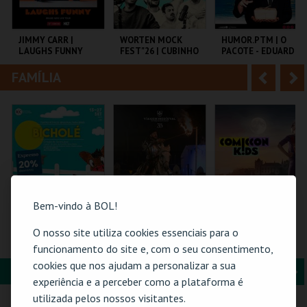
i
n
o
t
JIMMY CARR |
WORTEN MOCK
HUMOR.PTM | O
LAUGHS FUNNY
FEST"26 | CUBINHO
PACOTE - EDUARDO
r
e
MADEIRA E JEL
FAMÍLIA
A
S
COLISEU DE LISBOA
CINEMA SÃO JORGE .
TEMPO
n
e
t
g
MAIS INFO
MAIS INFO
MAIS INFO
e
u
COMPRAR
COMPRAR
COMPRAR
r
i
i
n
Bem-vindo à BOL!
o
t
O nosso site utiliza cookies essenciais para o
BICHOLÉ
O GRANDE
COMIC-CON KIDS
TORNEIO - PELO
GUIMARÃES 2026 –
funcionamento do site e, com o seu consentimento,
r
e
TRONO
EDIÇÃO ESPECIAL
cookies que nos ajudam a personalizar a sua
PORTUCALENSE
HALLOWEEN
FORMAÇÃO & EDUCAÇÃO
A
S
BOUTIQUE DA
SANTA MARIA DA
MULTIUSOS DE
experiência e a perceber como a plataforma é
CULTURA
FEIRA
GUIMARÃES
n
e
utilizada pelos nossos visitantes.