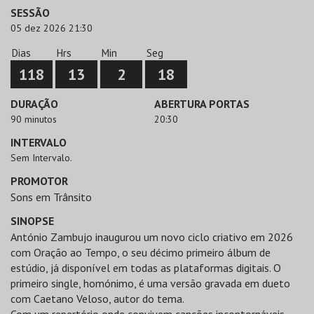
SESSÃO
05 dez 2026 21:30
Dias
Hrs
Min
Seg
118
13
2
18
DURAÇÃO
ABERTURA PORTAS
90 minutos
20:30
INTERVALO
Sem Intervalo.
PROMOTOR
Sons em Trânsito
SINOPSE
António Zambujo inaugurou um novo ciclo criativo em 2026
com Oração ao Tempo, o seu décimo primeiro álbum de
estúdio, já disponível em todas as plataformas digitais. O
primeiro single, homónimo, é uma versão gravada em dueto
com Caetano Veloso, autor do tema.