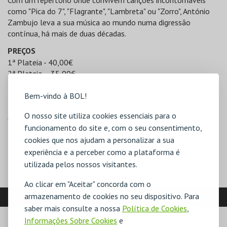
Com um repertório onde convivem canções incontornáveis
como "Pica do 7", "Flagrante", "Lambreta" ou "Zorro", António
Zambujo leva a sua música ao mundo numa digressão
contínua, há mais de duas décadas.
PREÇOS
1ª Plateia - 40,00€
2ª Plateia – 35,00€
3ª Plateia - 32,50€
4ª Plateia – 30,00€
Bem-vindo à BOL!
5ª Plateia - 27,50€
O nosso site utiliza cookies essenciais para o
6ª Plateia – 25,00€
funcionamento do site e, com o seu consentimento,
Bancada A Norte – 25,00€
cookies que nos ajudam a personalizar a sua
Bancada A Sul – 25,00€
Bancada B Norte – 25,00€
experiência e a perceber como a plataforma é
Bancada B Sul – 25,00€
utilizada pelos nossos visitantes.
Ao clicar em "Aceitar" concorda com o
LOCALIZAÇÃO
armazenamento de cookies no seu dispositivo. Para
saber mais consulte a nossa
Política de Cookies
,
Informações Sobre Cookies
e