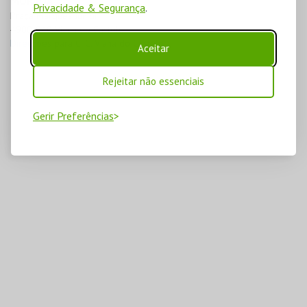
MORADA
Privacidade & Segurança
.
Praça Marques Júnior

4900-040 Viana do Castelo
Direcções para C. C. Viana do Castelo
Aceitar
Rejeitar não essenciais
Gerir Preferências