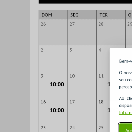
DOM
SEG
TER
Q
26
27
28
2
2
3
4
5
Bem-v
O noss
9
10
11
1
seu co
10:00
10:00
perceb
Ao cl
16
17
18
1
disp
10:00
10:00
Inform
23
24
25
2
Ace