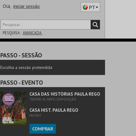
Olá,
iniciar sessão
PT
PESQUISA:
AVANÇADA
DISTRITO
PASSO
- SESSÃO
SALA
Escolha a sessão pretendida
PASSO
- EVENTO
CASA DAS HISTÓRIAS PAULA REGO
TEATRO & ARTE | EXPOSIÇÃO
CASA HIST. PAULA REGO
MUSEU
COMPRAR