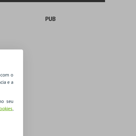
PUB
, com o
cia e a
no seu
Cookies
,