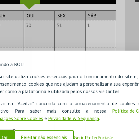
UA
QUI
SEX
SÁB
9
30
31
1
6
7
8
indo à BOL!
o site utiliza cookies essenciais para o funcionamento do site e
2
13
14
15
nsentimento, cookies que nos ajudam a personalizar a sua experiên
10:00
10:00
10:00
10:00
er como a plataforma é utilizada pelos nossos visitantes.
icar em "Aceitar" concorda com o armazenamento de cookies 
9
20
21
22
ositivo. Para saber mais consulte a nossa
Política de 
10:00
10:00
10:00
10:00
ações Sobre Cookies
e
Privacidade & Segurança
.
6
27
28
29
itar
Rejeitar não essenciais
Gerir Preferências