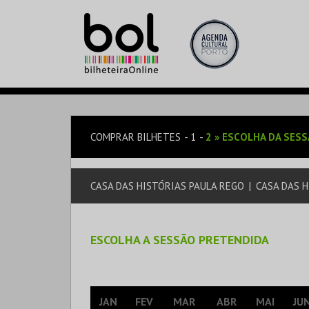
COMPRAR BILHETES
1
2
»
ESCOLHA DA SES
CASA DAS HISTÓRIAS PAULA REGO
|
CASA DAS H
ESCOLHA A SESSÃO PRETENDIDA
JAN
FEV
MAR
ABR
MAI
JU